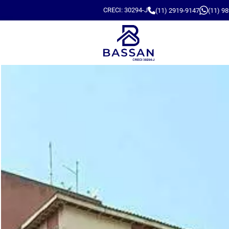
CRECI: 30294-J
(11) 2919-9147
(11) 9