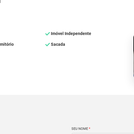
d
Imóvel Independente
mitório
Sacada
SEU NOME
*