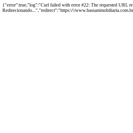
{"error":true,"log":"Curl failed with error #22: The requested URL 
Redirecionando...","redirect":"https:\/\/www.bassanimobiliaria.com.