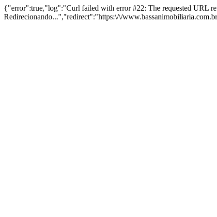
{"error":true,"log":"Curl failed with error #22: The requested URL 
Redirecionando...","redirect":"https:\/\/www.bassanimobiliaria.com.