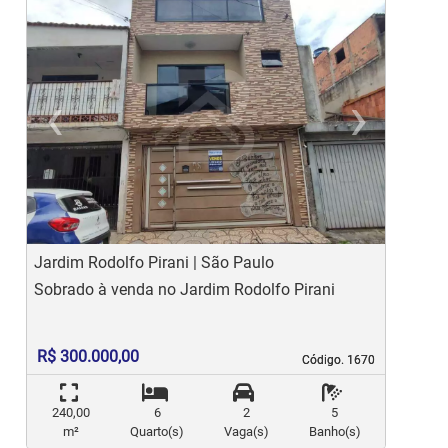
‹
›
Previous
Ne
Jardim Rodolfo Pirani | São Paulo
C
Sobrado à venda no Jardim Rodolfo Pirani
S
C
R$ 300.000,00
Código. 1670
Código. 1670
240,00
6
2
5
m²
Quarto(s)
Vaga(s)
Banho(s)