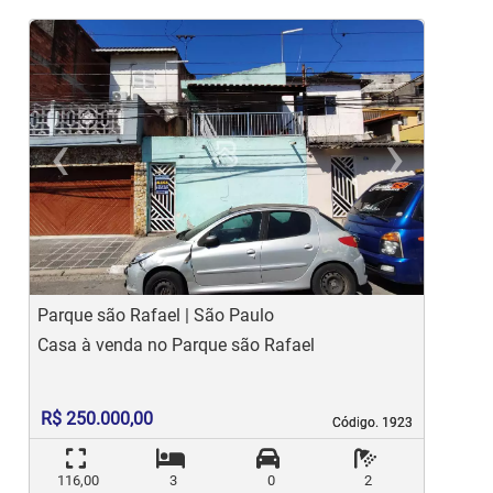
‹
›
Previous
Ne
Parque são Rafael | São Paulo
J
Casa à venda no Parque são Rafael
C
R$ 250.000,00
Código. 1923
Código. 1923
116,00
3
0
2