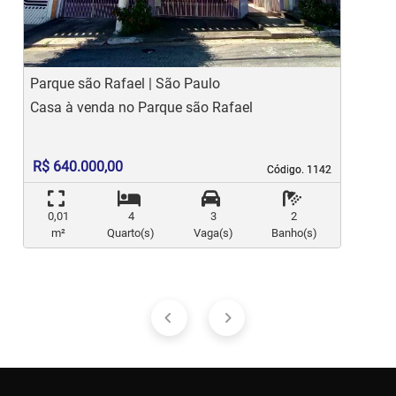
Parque são Rafael | São Paulo
J
Casa à venda no Parque são Rafael
C
R$ 640.000,00
Código. 1142
Código. 1142
0,01
4
3
2
m²
Quarto(s)
Vaga(s)
Banho(s)