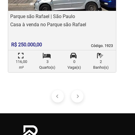
Parque são Rafael | São Paulo
J
Casa à venda no Parque são Rafael
C
R$ 250.000,00
Código. 1923
Código. 1923
116,00
3
0
2
m²
Quarto(s)
Vaga(s)
Banho(s)