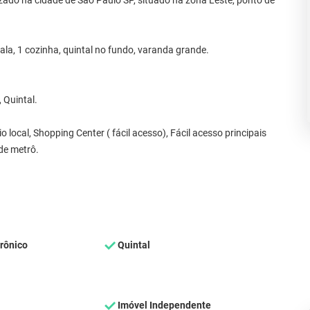
zado na cidade de São Paulo SP, situado na zona Leste, ponto de
sala, 1 cozinha, quintal no fundo, varanda grande.
 Quintal.
local, Shopping Center ( fácil acesso), Fácil acesso principais
de metrô.
rônico
Quintal
Imóvel Independente