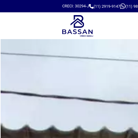
CRECI: 30294-J
(11) 2919-9147
(11) 9