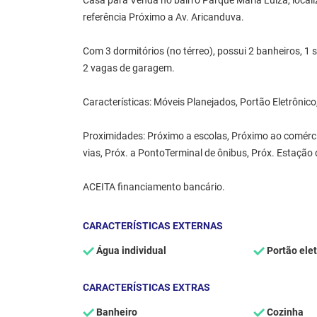
Casa para Venda no bairro Parque Maria Luiza, locali
referência Próximo a Av. Aricanduva.
Com 3 dormitórios (no térreo), possui 2 banheiros, 1 
2 vagas de garagem.
Características: Móveis Planejados, Portão Eletrônico,
Proximidades: Próximo a escolas, Próximo ao comércio 
vias, Próx. a PontoTerminal de ônibus, Próx. Estação 
ACEITA financiamento bancário.
CARACTERÍSTICAS EXTERNAS
Água individual
Portão elet
CARACTERÍSTICAS EXTRAS
Banheiro
Cozinha