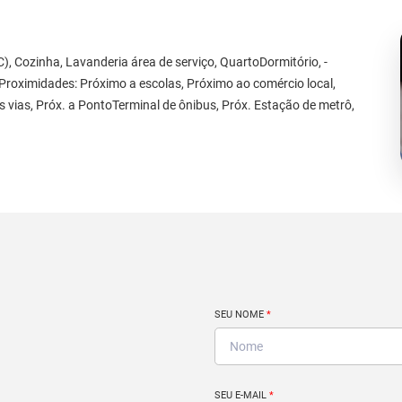
C), Cozinha, Lavanderia área de serviço, QuartoDormitório, -
 Proximidades: Próximo a escolas, Próximo ao comércio local,
is vias, Próx. a PontoTerminal de ônibus, Próx. Estação de metrô,
SEU NOME
*
SEU E-MAIL
*