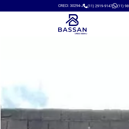
CRECI: 30294-J
(11) 2919-9147
(11) 9