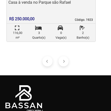
Casa à venda no Parque são Rafael
C
R$ 250.000,00
Código. 1923
Código. 1923
116,00
3
0
2
m²
Quarto(s)
Vaga(s)
Banho(s)