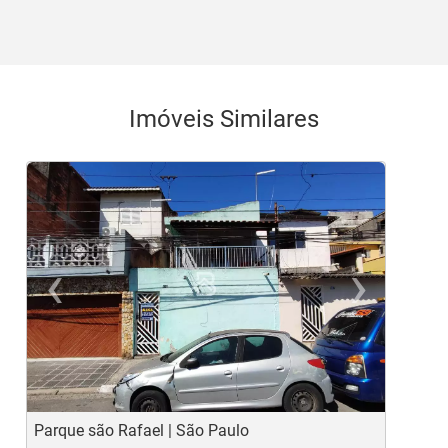
Imóveis Similares
‹
›
Previous
Ne
Parque são Rafael | São Paulo
J