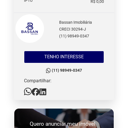
IPTU
R$ 0,00
Bassan Imobiliária
CRECI 30294-J
(11) 98949-0347
TENHO INTERESSE
(11) 98949-0347
Compartilhar:
Quero anunciar meu imóvel