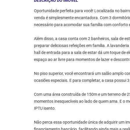
DESCRIÇÃO DO IMÓVEL
Oportunidade perfeita para você! Localizada no bairr
venda é simplesmente encantadora. Com 3 dormitórios
necessário para acomodar sua família com conforto e
Além disso, a casa conta com 2 banheiros, sala de est
preparar deliciosas refeições em família. A lavanderia 
hall de entrada para a sala de estar dá um toque de 
espaço ao ar livre para momentos de lazer e descont
No piso superior, você encontrará um salão amplo com
ocasiões especiais. E para completar, a casa possu
Com uma área construída de 150m e um terreno de 25
momentos inesquecíveis ao lado de quem ama. E o mel
IPTU isento.
Não perca essa oportunidade única de adquirir um im
financiamento bancário, facilitando ainda mais a reali