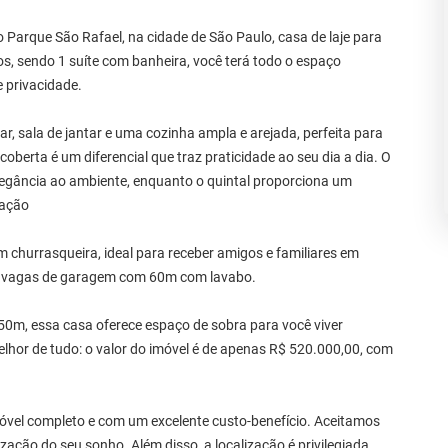
o Parque São Rafael, na cidade de São Paulo, casa de laje para
, sendo 1 suíte com banheira, você terá todo o espaço
 privacidade.
ar, sala de jantar e uma cozinha ampla e arejada, perfeita para
coberta é um diferencial que traz praticidade ao seu dia a dia. O
elegância ao ambiente, enquanto o quintal proporciona um
ração
 churrasqueira, ideal para receber amigos e familiares em
i 3 vagas de garagem com 60m com lavabo.
0m, essa casa oferece espaço de sobra para você viver
hor de tudo: o valor do imóvel é de apenas R$ 520.000,00, com
óvel completo e com um excelente custo-benefício. Aceitamos
zação do seu sonho. Além disso, a localização é privilegiada,