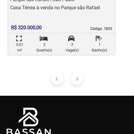
Casa Térrea à venda no Parque são Rafael
C
R$ 320.000,00
Código. 1825
Código. 1825
0,01
2
2
1
m²
Quarto(s)
Vaga(s)
Banho(s)