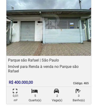
‹
›
Previous
Ne
Parque são Rafael | São Paulo
J
Imóvel para Renda à venda no Parque são
I
Rafael
C
R$ 400.000,00
Código. 465
Código. 465
0,01
5
2
3
m²
Quarto(s)
Vaga(s)
Banho(s)