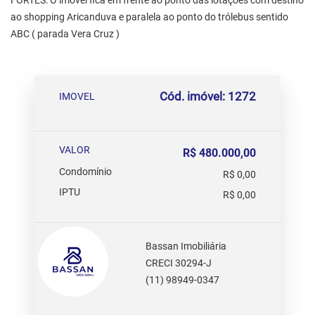
FORTES: O imóvel fica em frente ao ponto das lotações com destino
ao shopping Aricanduva e paralela ao ponto do trólebus sentido
ABC ( parada Vera Cruz )
Cód. imóvel: 1272
IMOVEL
VALOR
R$ 480.000,00
Condomínio
R$ 0,00
IPTU
R$ 0,00
Bassan Imobiliária
CRECI 30294-J
(11) 98949-0347