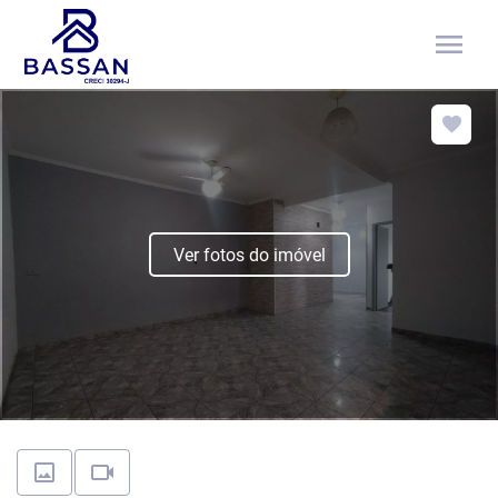
menu
Ver fotos do imóvel