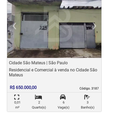
‹
›
Previous
Ne
Cidade São Mateus | São Paulo
J
Residencial e Comercial à venda no Cidade São
R
Mateus
S
R$ 650.000,00
Código. 3187
Código. 3187
0,01
2
6
3
m²
Quarto(s)
Vaga(s)
Banho(s)