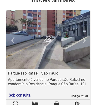
Imóveis Similares
‹
›
Previous
Ne
Parque são Rafael | São Paulo
P
Apartamento à venda no Parque são Rafael no
S
condomínio Residencial Parque São Rafael 191
Sob consulta
Código. 2970
Código. 2970