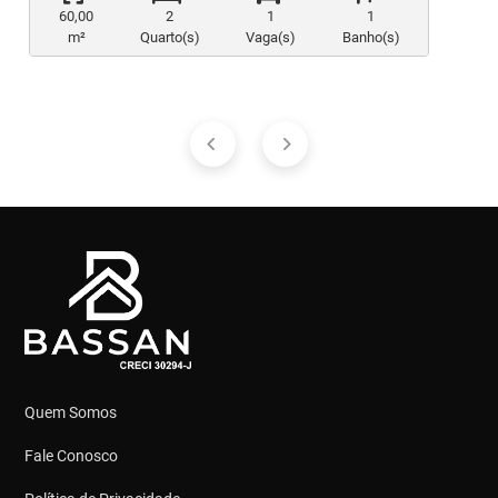
60,00
2
1
1
m²
Quarto(s)
Vaga(s)
Banho(s)
Quem Somos
Fale Conosco