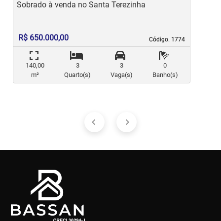
Sobrado à venda no Santa Terezinha
S
R$ 650.000,00
Código. 1774
Código. 1774
140,00
3
3
0
m²
Quarto(s)
Vaga(s)
Banho(s)