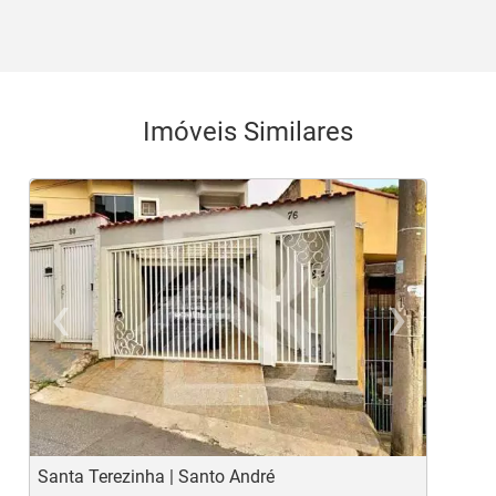
Imóveis Similares
‹
›
Previous
Ne
Santa Terezinha | Santo André
J