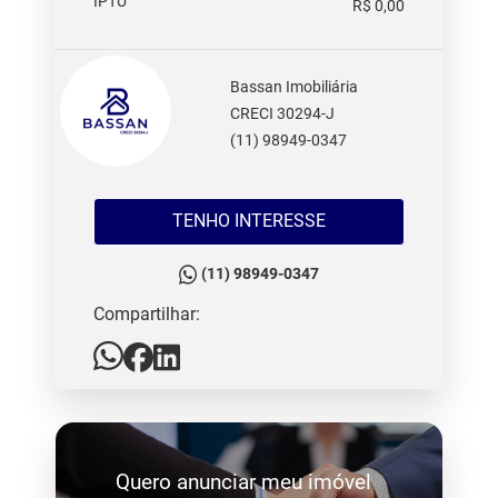
IPTU
R$ 0,00
Bassan Imobiliária
CRECI 30294-J
(11) 98949-0347
TENHO INTERESSE
(11) 98949-0347
Compartilhar:
Quero anunciar meu imóvel