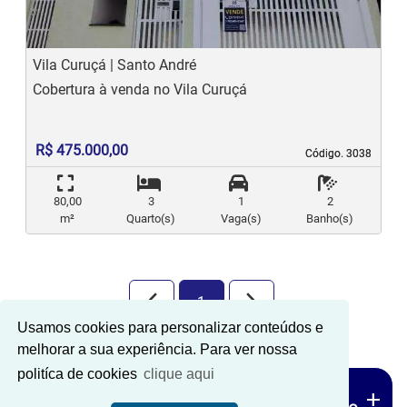
Vila Curuçá | Santo André
Cobertura à venda no Vila Curuçá
R$ 475.000,00
Código. 3038
Código. 3038
80,00
3
1
2
m²
Quarto(s)
Vaga(s)
Banho(s)
arrow_back_ios_new
arrow_forward_ios
1
Usamos cookies para personalizar conteúdos e
melhorar a sua experiência. Para ver nossa
politíca de cookies
clique aqui
MAIS
add