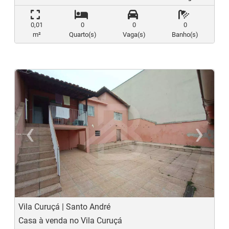
0,01
0
0
0
m²
Quarto(s)
Vaga(s)
Banho(s)
‹
›
Previous
N
Vila Curuçá | Santo André
Casa à venda no Vila Curuçá