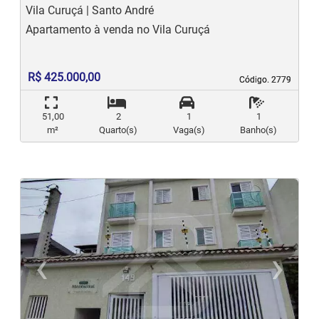
Vila Curuçá | Santo André
Apartamento à venda no Vila Curuçá
R$ 425.000,00
Código. 2779
Código. 2779
51,00
2
1
1
m²
Quarto(s)
Vaga(s)
Banho(s)
‹
›
Previous
N