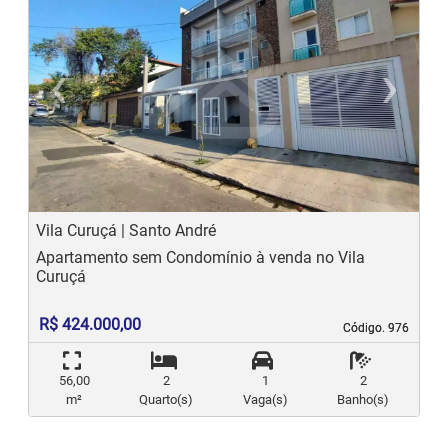
‹
›
Previous
N
Vila Curuçá | Santo André
Apartamento sem Condomínio à venda no Vila
Curuçá
R$ 424.000,00
Código. 976
Código. 976
56,00
2
1
2
m²
Quarto(s)
Vaga(s)
Banho(s)