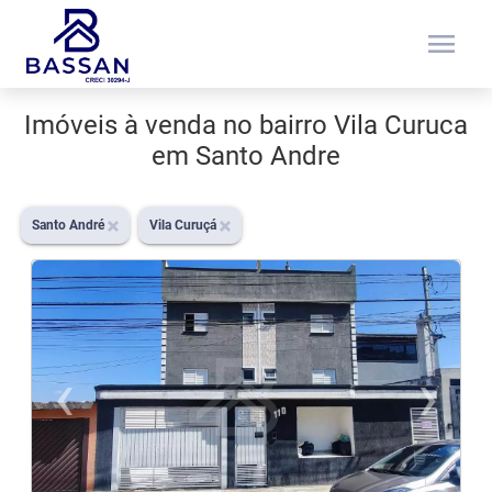
menu
Imóveis à venda no bairro Vila Curuca
em Santo Andre
Santo André
Vila Curuçá
‹
›
Previous
N