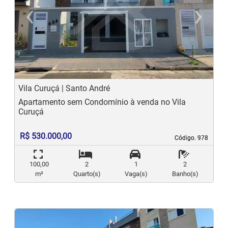
‹
›
Previous
N
Vila Curuçá | Santo André
Apartamento sem Condomínio à venda no Vila
Curuçá
R$ 530.000,00
Código. 978
Código. 978
100,00
2
1
2
m²
Quarto(s)
Vaga(s)
Banho(s)