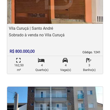
Previous
N
Vila Curuçá | Santo André
Sobrado à venda no Vila Curuçá
R$ 800.000,00
Código. 1241
Código. 1241
162,50
4
4
3
m²
Quarto(s)
Vaga(s)
Banho(s)