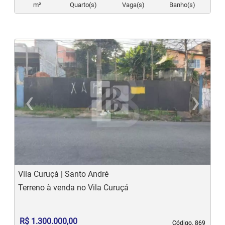
m²
Quarto(s)
Vaga(s)
Banho(s)
‹
›
Previous
N
Vila Curuçá | Santo André
Terreno à venda no Vila Curuçá
R$ 1.300.000,00
Código. 869
Código. 869