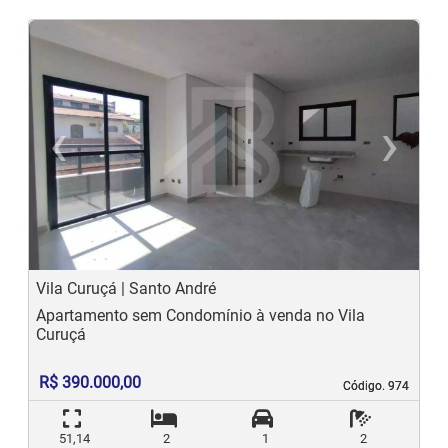
‹
›
Previous
N
Vila Curuçá | Santo André
Apartamento sem Condomínio à venda no Vila
Curuçá
R$ 390.000,00
Código. 974
Código. 974
51,14
2
1
2