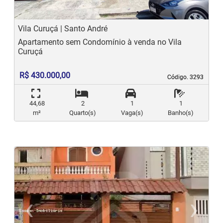
Vila Curuçá | Santo André
Apartamento sem Condomínio à venda no Vila
Curuçá
R$ 430.000,00
Código. 3293
Código. 3293
44,68
2
1
1
m²
Quarto(s)
Vaga(s)
Banho(s)
‹
›