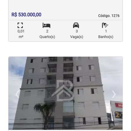
R$ 530.000,00
Código. 1276
Código. 1276
0,01
2
3
1
m²
Quarto(s)
Vaga(s)
Banho(s)
‹
›
Previous
N