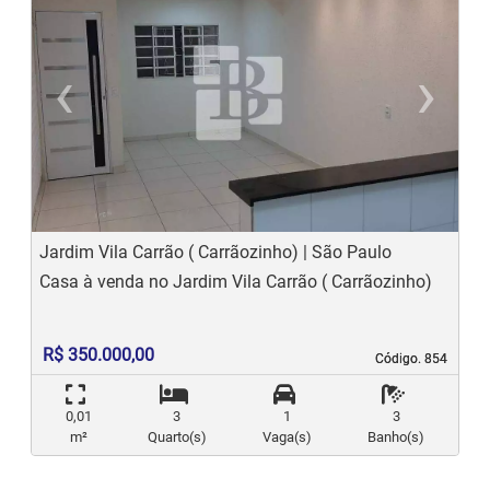
‹
›
Previous
N
Jardim Vila Carrão ( Carrãozinho) | São Paulo
Casa à venda no Jardim Vila Carrão ( Carrãozinho)
R$ 350.000,00
Código. 854
Código. 854
0,01
3
1
3
m²
Quarto(s)
Vaga(s)
Banho(s)