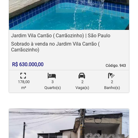
Previous
N
Jardim Vila Carrão ( Carrãozinho) | São Paulo
Sobrado à venda no Jardim Vila Carrão (
Carrãozinho)
R$ 630.000,00
Código. 943
Código. 943
178,00
3
2
2
m²
Quarto(s)
Vaga(s)
Banho(s)