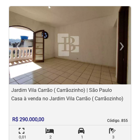
‹
›
Previous
N
Jardim Vila Carrão ( Carrãozinho) | São Paulo
Casa à venda no Jardim Vila Carrão ( Carrãozinho)
R$ 290.000,00
Código. 855
Código. 855
0,01
2
1
3