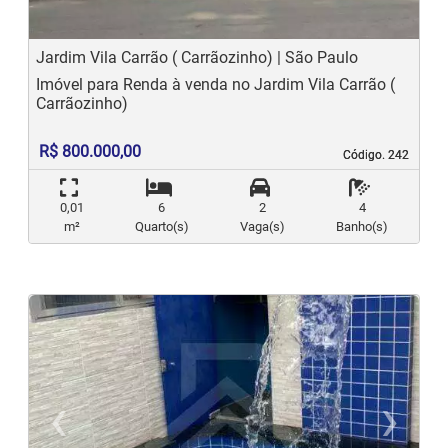
Jardim Vila Carrão ( Carrãozinho) | São Paulo
Imóvel para Renda à venda no Jardim Vila Carrão (
Carrãozinho)
R$ 800.000,00
Código. 242
Código. 242
0,01
6
2
4
m²
Quarto(s)
Vaga(s)
Banho(s)
‹
›