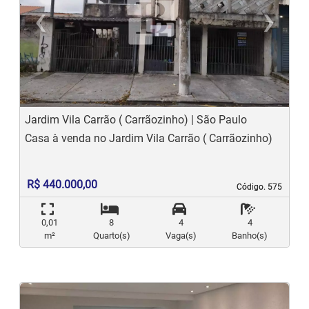
‹
›
Previous
N
Jardim Vila Carrão ( Carrãozinho) | São Paulo
Casa à venda no Jardim Vila Carrão ( Carrãozinho)
R$ 440.000,00
Código. 575
Código. 575
0,01
8
4
4
m²
Quarto(s)
Vaga(s)
Banho(s)