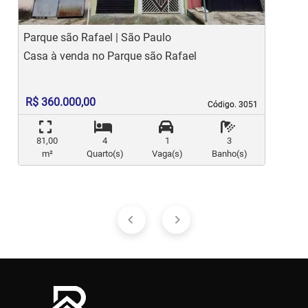
Parque são Rafael | São Paulo
P
Casa à venda no Parque são Rafael
C
R$ 360.000,00
Código. 3051
Código. 3051
81,00
4
1
3
m²
Quarto(s)
Vaga(s)
Banho(s)