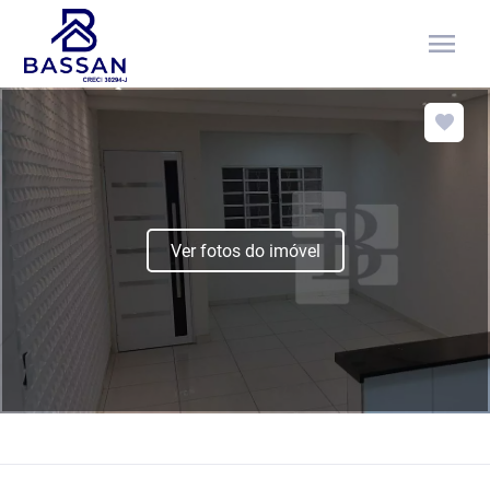
menu
Ver fotos do imóvel