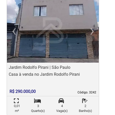
‹
›
Previous
Ne
Jardim Rodolfo Pirani | São Paulo
J
Casa à venda no Jardim Rodolfo Pirani
C
C
R$ 290.000,00
Código. 3242
Código. 3242
0,01
3
4
2
m²
Quarto(s)
Vaga(s)
Banho(s)